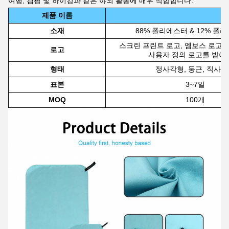
여행, 캠핑 및 하이킹과 같은 야외 활동에 매우 적합합니다.
제품 이름
소재
88% 폴리에스터 & 12% 폴
스크린 프린트 로고, 엠보스 로고,
로고
사용자 정의 로고를 받아
형태
정사각형, 둥근, 직사
표본
3~7일
MOQ
100개