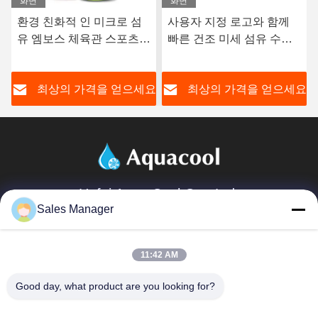
화면
화면
환경 친화적 인 미크로 섬
사용자 지정 로고와 함께
유 엠보스 체육관 스포츠
빠른 건조 미세 섬유 수레
수건 dropshipping
스포츠 수건
요
최상의 가격을 얻으세요
최상의 가격을 얻으세요
Hefei Aqua Cool Co., Ltd.
Sales Manager
andey@aquacool.com.cn
00--86-13856986218
11:42 AM
26번째 층, C7 건물, 빈후 새로운 지구, 헤페이, 중국
Good day, what product are you looking for?