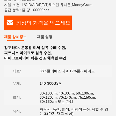
지불 조건: L/C,D/A,D/P,T/T,웨스턴 유니온,MoneyGram
공급 능력: 달 당 100000pcs
최상의 가격을 얻으세요
제품 상세정보
제품 설명
강조하다:
운동용 미세 섬유 수레 수건
,
피트니스 마이크로 섬유 수건
,
마이크로파이버 빠른 건조 체육관 수건
재료:
88%폴리에스터 & 12%폴리아미드
무게:
140-300GSM
30x100cm, 40x80cm, 50x100cm,
크기:
60x120cm, 70x140cm, 75x150cm,
80x160cm 또는 관례
파란색, 녹색, 회색, 검정색 등(선택할 수 있
색상:
는 22가지 재고 색상)