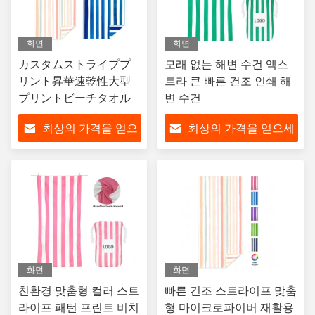
화면
화면
カスタムストライププ
모래 없는 해변 수건 엑스
リント昇華速乾性大型
트라 큰 빠른 건조 인쇄 해
プリントビーチタオル
변 수건
최상의 가격을 얻으
최상의 가격을 얻으세
세요
요
화면
화면
친환경 맞춤형 컬러 스트
빠른 건조 스트라이프 맞춤
라이프 패턴 프린트 비치
형 마이크로파이버 재활용