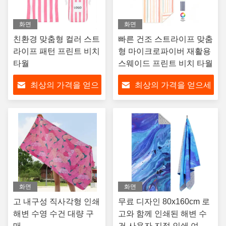
화면
화면
친환경 맞춤형 컬러 스트
빠른 건조 스트라이프 맞춤
라이프 패턴 프린트 비치
형 마이크로파이버 재활용
타월
스웨이드 프린트 비치 타월
최상의 가격을 얻으
최상의 가격을 얻으세
세요
요
화면
화면
고 내구성 직사각형 인쇄
무료 디자인 80x160cm 로
해변 수영 수건 대량 구
고와 함께 인쇄된 해변 수
매
건 사용자 지정 인쇄 여름