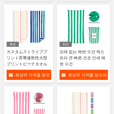
세요
요
화면
화면
カスタムストライププ
모래 없는 해변 수건 엑스
リント昇華速乾性大型
트라 큰 빠른 건조 인쇄 해
プリントビーチタオル
변 수건
최상의 가격을 얻으
최상의 가격을 얻으세
세요
요