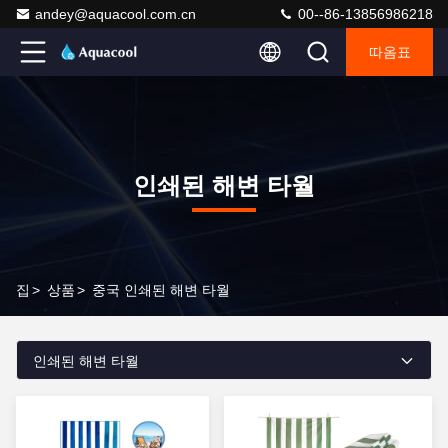
andey@aquacool.com.cn
00--86-13856986218
따옴표
인쇄된 해변 타월
집
>
상품
>
중국 인쇄된 해변 타월
인쇄된 해변 타월