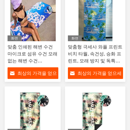
화면
화면
맞춤 인쇄된 해변 수건
맞춤형 극세사 와플 프린트
마이크로 섬유 수건 모래
비치 타월, 속건성, 승화 프
없는 해변 수건
린트, 모래 방지 및 독특한
90x180cm 빠르게 건조
디자인, 개인 맞춤 로고
최상의 가격을 얻으
최상의 가격을 얻으세
& 초 가벼운 OEM 로고/
사이즈
세요
요