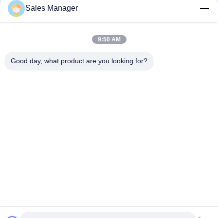
Sales Manager
전송
9:50 AM
Good day, what product are you looking for?
Hefei Aqua Cool Co., Ltd.
andey@aquacool.com.cn
00--86-13856986218
26번째 층, C7 건물, 빈후 새로운 지구, 헤페이, 중국
중국 상등품 초극세사 스포츠 타월 공급자. 저작권 (c) 2022-