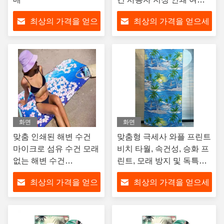
대형 마이크로 섬유 해변
최상의 가격을 얻으
최상의 가격을 얻으세
수건
세요
요
화면
화면
맞춤 인쇄된 해변 수건
맞춤형 극세사 와플 프린트
마이크로 섬유 수건 모래
비치 타월, 속건성, 승화 프
없는 해변 수건
린트, 모래 방지 및 독특한
90x180cm 빠르게 건조
디자인, 개인 맞춤 로고
최상의 가격을 얻으
최상의 가격을 얻으세
& 초 가벼운 OEM 로고/
사이즈
세요
요