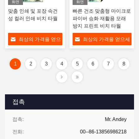
화면
화면
맞춤 인쇄 및 포장 속건
빠른 건조 맞춤형 마이크로
성 컬러 인쇄 비치 타월
파이버 승화 재활용 모래
방지 프린트 비치 타월
최상의 가격을 얻으
최상의 가격을 얻으세
세요
요
1
2
3
4
5
6
7
8
접촉
접촉:
Mr. Andey
전화:
00--86-13856986218