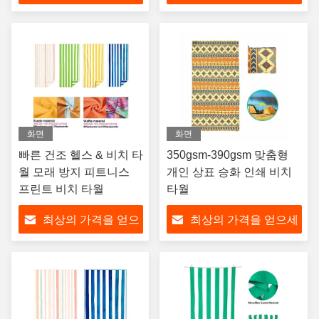
세요
요
화면
화면
빠른 건조 헬스 & 비치 타
350gsm-390gsm 맞춤형
월 모래 방지 피트니스
개인 상표 승화 인쇄 비치
프린트 비치 타월
타월
최상의 가격을 얻으
최상의 가격을 얻으세
세요
요