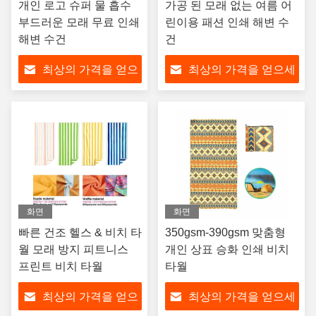
개인 로고 슈퍼 물 흡수
가공 된 모래 없는 여름 어
부드러운 모래 무료 인쇄
린이용 패션 인쇄 해변 수
해변 수건
건
최상의 가격을 얻으
최상의 가격을 얻으세
세요
요
화면
화면
빠른 건조 헬스 & 비치 타
350gsm-390gsm 맞춤형
월 모래 방지 피트니스
개인 상표 승화 인쇄 비치
프린트 비치 타월
타월
최상의 가격을 얻으
최상의 가격을 얻으세