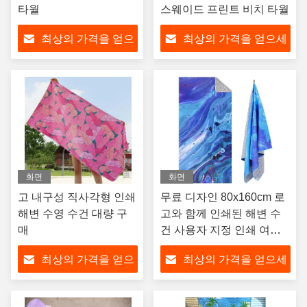
타월
스웨이드 프린트 비치 타월
최상의 가격을 얻으
최상의 가격을 얻으세
세요
요
화면
화면
고 내구성 직사각형 인쇄
무료 디자인 80x160cm 로
해변 수영 수건 대량 구
고와 함께 인쇄된 해변 수
매
건 사용자 지정 인쇄 여름
대형 마이크로 섬유 해변
최상의 가격을 얻으
최상의 가격을 얻으세
수건
세요
요