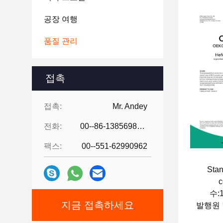
공장 여행
품질 관리
접촉
접촉:
Mr. Andey
전화:
00--86-13856986218
팩스:
00--551-62990962
Stan
c
수:1
지금 접촉하세요
발행원 날
만료 날