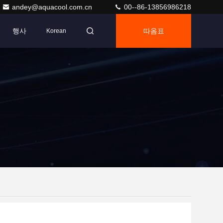
andey@aquacool.com.cn
00--86-13856986218
행사
따옴표
Korean