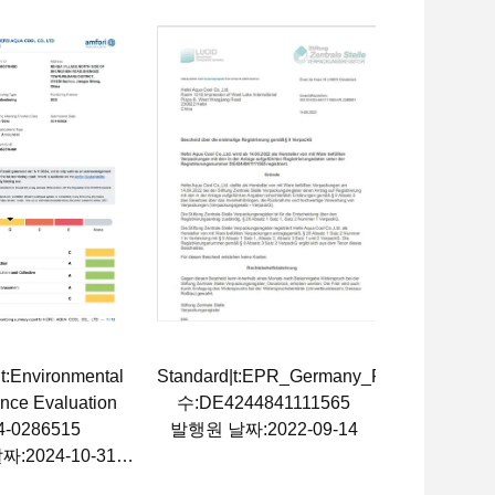
t:Environmental
Standard|t:EPR_Germany_Packing
nce Evaluation
수:DE4244841111565
4-0286515
발행원 날짜:2022-09-14
:2024-10-31
:2025-11-07