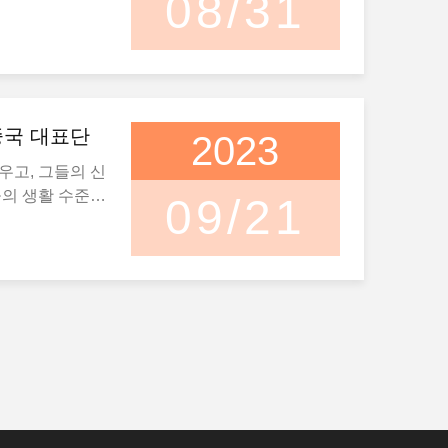
08/31
 국가가 재건되
) 장소. 올해 중
출이 제한적이었
60년 이상이
인 CIFTIS는
월 7일부터 18
강의 개념을 현
National
현대 중국과 도
으로 옮겼으며,
우강(Shougang)
2주간의 여름 프
의 강력한 촉매
부터 6일까지 베
 되돌아보고 있
 엘리트 선수만
진/VCG]
중국 대표단
2023
의 부흥을 향한
실이 주최한 이
우고, 그들의 신
 원동력이 되었
 국가 및 지역
들의 생활 수준을
09/21
였습니다. 모
합니다.국민의 전
체육대회는 스포
시코바(26)씨
츠의 중요한 역
가능하고 매력적
생에게 배정하
는 스포츠에 대
향력은 종목의 다
 처음 중국어를
로 촉진하고 스
 개인들이 활동
 개발과 연구를
 계속해서 영감
선택은 아니었지만
 프로그램을 개
. 더 많은 사
다"라고 그녀는
와 체육에 대한
함에 따라, 전국
 더 깊게 할수
 경쟁 스포츠에
되어, 신체 활
한 애정이 커졌습
경쟁력을 증진시
 새로운 시대를
 스포츠에 강한