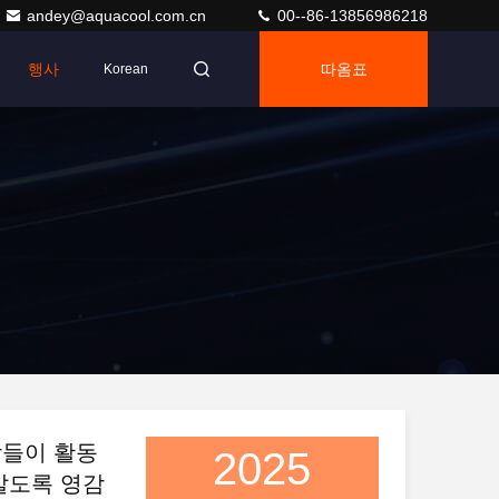
andey@aquacool.com.cn
00--86-13856986218
행사
따옴표
Korean
람들이 활동
2025
살도록 영감