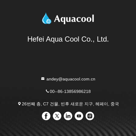
서 중국어 교사로 일하면서
나라로 만들기 위한 노력을
행하기로 결정했습니다.그녀
다..
문은 2017년 상하이에서
크라시코바는 다시 돌아오
키웠습니다.
Hefei Aqua Cool Co., Ltd.
andey@aquacool.com.cn
00--86-13856986218
26번째 층, C7 건물, 빈후 새로운 지구, 헤페이, 중국