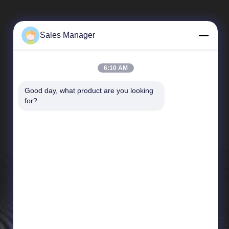
 언어 연구도 수
 강화해야 합니
의 첫 중국 방
였으며 그 이후로
Sales Manager
고 싶은 마음을
6:10 AM
Good day, what product are you looking 
빠른 링크
for?
회사 프로필
공장 여행
품질 관리
뉴스
경우
사이트맵