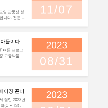
11/07
요일 광둥성 성
합니다. 전문 선
목에서 419개의
마추어 경기 및
166개의 금메
받아들이다
2023
적인 올림픽 스포
전' 여름 프로그
, 바둑, 장기,
이징 고궁박물원
08/31
 전통 중국 게
이나데일리] Li
다. 전시 스포츠
지역의 학생들이
과 사자춤, 라디
요" 여름 프로그
를 포함합니다.
변화에 대한 통찰
 예선에서 100
 경험과 글로벌
약 11,000명
했습니다. 러
한 베이징 준비
2023
. "체육
 크라시코바
민의 체력을 강
서 열린 2023년
는 "대학 시절 주로
 베이징에서 첫
CIFTIS) 쇼
중점을 두었기 때