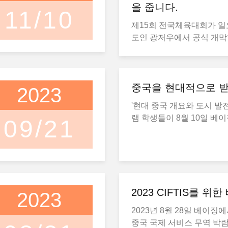
을 줍니다.
11/10
제15회 전국체육대회가 일
도인 광저우에서 공식 개막
수들을 위한 34개 경기 종
금메달 외에도, 23개의 아
전시 종목 참가자들을 위해 
달이 수여될 예정입니다. 탁구, 배드민턴,
중국을 현대적으로 
2023
테니스, 축구와 같은 전통
'현대 중국 개요와 도시 발
츠 외에도, 셔틀콕 차기, 용선
램 학생들이 8월 10일 베
09/21
중국 씨름, 게이트볼과 같은
을 방문했다. [사진 제공: 차
임이 경기 종목에 포함됩니
Xinran은 28개 국가 및 
는 건강 기공, 태극권, 용춤
"현대 중국 및 도시 개발 개
오 음악에 맞춰 하는 체조
램을 통해 중국의 급속한 
이들은 공식 개막 전에 열린
력을 얻고 있으며, 놀라운
만 명 이상을 끌어모았으며, 
관점을 제공하고 있다고 보도
2023 CIFTIS를 위
2023
의 참가자가 결선에 진출했습니다
시아 출신의 에이자브베타
과 스포츠를 발전시키고 국
2023년 8월 28일 베이징에
(Eizabveta Krasikova)
화하자"는 구호는 1959년
중국 국제 서비스 무역 박람회(
중국 문화, 역사, 언어에 