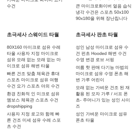
수건
큰 마이크로화이버 얼음 습식
냉각 수건은 스포츠 50x100
90x180을 위해 장난칩니다
초극세사 스웨이드 타월
초극세사 판초 타월
80X160 마이크로 섬유 수레
성인 남성 마이크로 섬유 수
타울 사용자 지정 마이크로
건 펀초 Hooded 해변 수건
섬유 모래 없는 모래 없는 마
수영 변경 로브 서핑
이크로 섬유 해변 타울
여름 핫 판매 다기능 마법의
빠른 건조 맞춤 체육관 휴대
마이크로 섬유 수영 폰초 해
스포츠 마이크로 섬유 여행
변 가루 어린이
수건 요가 스포츠 야외 수건
모래 없는 가벼운 건조 된 재
환경 친화적 인 미크로 섬유
활용 된 모자 가루 / 서프 폰
엠보스 체육관 스포츠 수건
초- 주머니가 있는 성인 사이
dropshipping
즈
사용자 지정 로고와 함께 빠
성인 가벼운 마이크로 섬유
른 건조 미세 섬유 수레 스포
폰초 타울
츠 수건