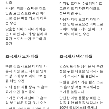
건조
디지털 프린팅 수플리메이트
럭셔리 피트니스 빠른 건조
그린 리프 디자인 마이크로
맞춤 로고 스포츠 수건 마이
섬유 해변 수건
크로 섬유 여행 최고의 체육
사용자 지정 로고 디자인 디
관 수건
지털 인쇄 프로모션 마이크로
맞춤형 사이즈 사마귀 빠른
파이버 수블리메이션 마이크
건조 해변 사마귀 땀 릴리 체
로 파이버 해변 수건
육관 스포츠 수건 로고와 체
육관
초극세사 요가 타월
초극세사 냉각 타월
빠른 건조 새로운 디자인 사
인스턴트식품 냉각은 목 속건
용자 지정 로고 디지털 인쇄
성을 위한 타월을 냉각시키는
하강 모래 무료 마이크로 섬
크기 초극세사를 놀립니다
유 해변 수건
타월을 냉각시키는 헬스 스포
미세 섬유 직물 종류 초 흡수
츠 흡수성 걱정 초극세사는
요가 수건 청소 용이
크기를 놀립니다
뜨거운 요가 세션에 고 흡수
단단한 여행 용품상 빠른 건
성 부드러운 질감 요가 수건
식을 위한 타월을 냉각시키는
100% 폴리에스터 극세사
가벼운 마이크로 파이버 요가