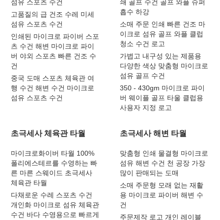
섬유 스포츠 수건
쇄 골프 수건 골프 와플 슈퍼
흡수 하강
고품질의 급 건조 수레 미세
섬유 스포츠 수건
소매 주문 인쇄 빠른 건조 마
이크로 섬유 골프 와플 클럽
인쇄된 마이크로 파이버 스포
청소 수건 로고
츠 수건 해변 마이크로 파이
버 야외 스포츠 빠른 건조 수
가볍고 내구성 있는 제품용
건
다양한 색상 맞춤형 마이크로
섬유 골프 수건
중국 도매 스포츠 체육관 여
행 수건 해변 수건 마이크로
350 - 430gm 마이크로 파이
섬유 스포츠 수건
버 웨이플 골프 타울 클럽용
사용자 지정 로고
초극세사 체육관 타월
초극세사 해변 타월
마이크로화이버 타월 100%
맞춤형 인쇄 물결형 마이크로
폴리에스테르를 수영하는 빠
섬유 해변 수건 천 공장 가장
른 마른 스웨이드 초극세사
많이 판매되는 도매
체육관 타월
소매 주문형 모래 없는 재활
다채로운 수레 스포츠 수건
용 마이크로 파이버 해변 수
개인화 마이크로 섬유 체육관
건
수건 바다 수영용으로 빠르게
주문제작 로고 개인 레이블