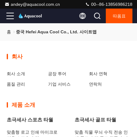
andey@aquacool.com.cn
00--86-13856986218
따옴표
홈
중국 Hefei Aqua Cool Co., Ltd. 사이트맵
회사
회사 소개
공장 투어
회사 연혁
품질 관리
기업 서비스
연락처
제품 소개
초극세사 스포츠 타월
초극세사 골프 타월
맞춤형 로고 인쇄 마이크로
맞춤 직물 무늬 수직 전송 인