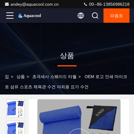
andey@aquacool.com.cn
00--86-13856986218
따옴표
상품
집
>
상품
>
초극세사 스웨이드 타월
>
OEM 로고 인쇄 마이크
로 섬유 스포츠 체육관 수건 야외용 요가 수건