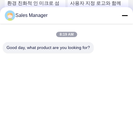
환경 친화적 인 미크로 섬
사용자 지정 로고와 함께
유 엠보스 체육관 스포츠
빠른 건조 미세 섬유 수레
Sales Manager
수건 dropshipping
스포츠 수건
요
최상의 가격을 얻으세요
최상의 가격을 얻으세요
8:19 AM
Good day, what product are you looking for?
Hefei Aqua Cool Co., Ltd.
andey@aquacool.com.cn
00--86-13856986218
26번째 층, C7 건물, 빈후 새로운 지구, 헤페이, 중국