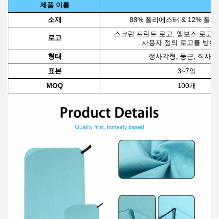
제품 이름
소재
88% 폴리에스터 & 12% 폴
스크린 프린트 로고, 엠보스 로고,
로고
사용자 정의 로고를 받아
형태
정사각형, 둥근, 직사
표본
3~7일
MOQ
100개