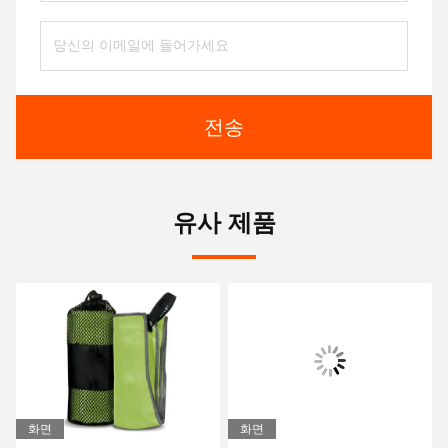
전송
유사 제품
화면
화면