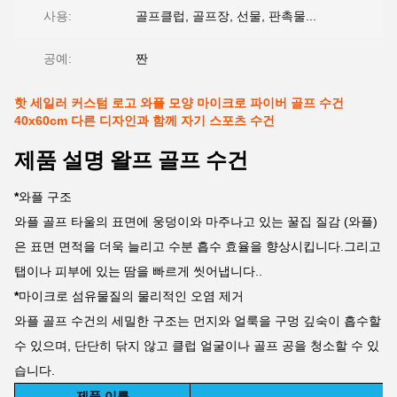
사용:
골프클럽, 골프장, 선물, 판촉물...
공예:
짠
핫 세일러 커스텀 로고 와플 모양 마이크로 파이버 골프 수건
40x60cm 다른 디자인과 함께 자기 스포츠 수건
제품 설명 왈프 골프 수건
*
와플 구조
와플 골프 타울의 표면에 웅덩이와 마주나고 있는 꿀집 질감 (와플)
은 표면 면적을 더욱 늘리고 수분 흡수 효율을 향상시킵니다.그리고
탭이나 피부에 있는 땀을 빠르게 씻어냅니다..
*
마이크로 섬유물질의 물리적인 오염 제거
와플 골프 수건의 세밀한 구조는 먼지와 얼룩을 구멍 깊숙이 흡수할
수 있으며, 단단히 닦지 않고 클럽 얼굴이나 골프 공을 청소할 수 있
습니다.
제품 이름