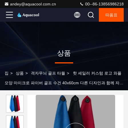
andey@aquacool.com.cn
00--86-13856986218
따옴표
상품
집
>
상품
>
격자무늬 골프 타월
>
핫 세일러 커스텀 로고 와플
모양 마이크로 파이버 골프 수건 40x60cm 다른 디자인과 함께 자기
스포츠 수건