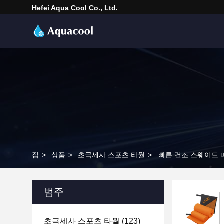
Hefei Aqua Cool Co., Ltd.
집
>
상품
>
초극세사 스포츠 타월
>
빠른 건조 스웨이드 
범주
초극세사 스포츠 타월
(123)