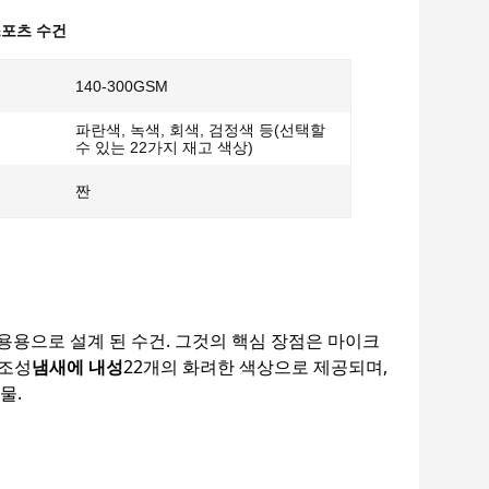
스포츠 수건
140-300GSM
파란색, 녹색, 회색, 검정색 등(선택할
수 있는 22가지 재고 색상)
짠
사용용으로 설계 된 수건. 그것의 핵심 장점은 마이크
건조성
냄새에 내성
22개의 화려한 색상으로 제공되며,
물.