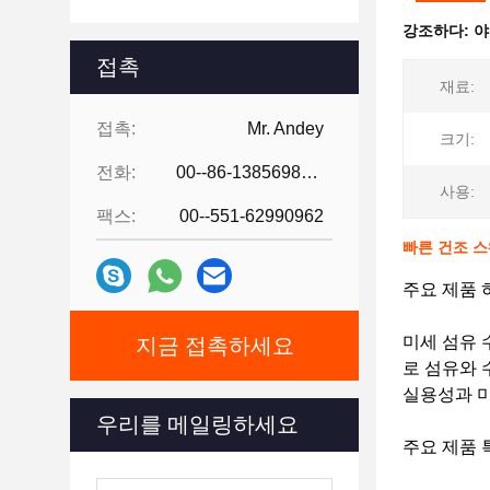
강조하다:
야
접촉
재료:
접촉:
Mr. Andey
크기:
전화:
00--86-13856986218
사용:
팩스:
00--551-62990962
빠른 건조 
주요 제품
미세 섬유 수
지금 접촉하세요
로 섬유와 
실용성과 미
우리를 메일링하세요
주요 제품 