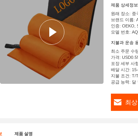
제품 상세정보
원래 장소: 중
브랜드 이름: 
인증: OEKO, S
모델 번호: AQ
지불과 운송 
최소 주문 수량
가격: USD0.5
포장 세부 사항:
배달 시간: 15
지불 조건: T/T, 
공급 능력: 달 당
최상
보
제품 설명