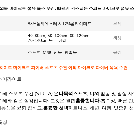
외용 마이크로 섬유 욕조 수건
,
빠르게 건조되는 소피드 마이크로 섬유 
88%폴리에스터 & 12%폴리아미드
무게:
40x80cm, 50x100cm, 60x120cm,
색상:
70x140cm 또는 관례
스포츠, 여행, 선물, 판촉물...
공예:
스웨이드 마이크로 파이버 스포츠 수건 야외 마이크로 파이버 목욕 수건
 하이라이트
레 스포츠 수건 (ST-01A) 은
다목적
스포츠, 야외 활동 및 일상 
수레와 같은 질감입니다. 그것은 결합
훌륭합니다.
흡수성, 빠른 
용성을 균형 잡히고,
훌륭한 선택
피트니스, 해변, 여행, 맞춤형 선
특징