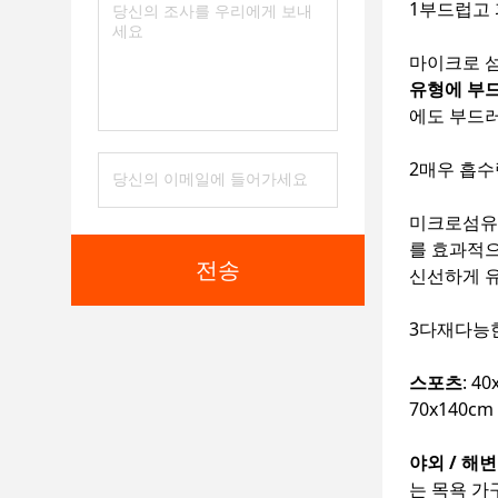
1부드럽고
마이크로 섬
유형에 부
에도 부드
2매우 흡수
미크로섬유
를 효과적
전송
신선하게 
3다재다능
스포츠
: 
70x140c
야외 / 해변
는 목욕 가