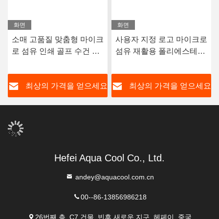
화면
화면
소매 고품질 맞춤형 마이크
사용자 지정 로고 마이크로
로 섬유 인쇄 골프 수건 세
섬유 재활용 폴리에스테르
트 실리콘 브러쉬
와플러 엮기 골프 체육관
수건
요
최상의 가격을 얻으세요
최상의 가격을 얻으세요
Hefei Aqua Cool Co., Ltd.
andey@aquacool.com.cn
00--86-13856986218
26번째 층, C7 건물, 빈후 새로운 지구, 헤페이, 중국