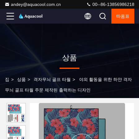
andey@aquacool.com.cn
00--86-13856986218
따옴표
상품
집
>
상품
>
격자무늬 골프 타월
>
야외 활동을 위한 하얀 격자
무늬 골프 타월 주문 제작된 출력하는 디자인