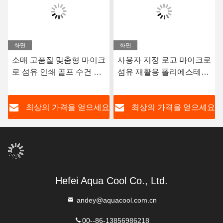
화면
화면
소매 고품질 맞춤형 마이크
사용자 지정 로고 마이크로
로 섬유 인쇄 골프 수건 세
섬유 재활용 폴리에스테르
트 실리콘 브러쉬
와플러 엮기 골프 체육관
수건
요
최상의 가격을 얻으세요
최상의 가격을 얻으세요
Hefei Aqua Cool Co., Ltd.
andey@aquacool.com.cn
00--86-13856986218