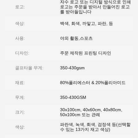
자수 로고 또는 디지털 방식으로 인쇄
로고:
로고는 주문을 받아서 만들어진 로고
를 받아들입니다
색상:
백색, 회색, 까맣고, 파란, 등
사용:
야외 활동,스포츠
디자인:
주문 제작된 프린팅 디자인
골프타올 무게:
350-430gsm
재료:
80%폴리에스터 & 20%폴리아미드
무게:
350-430GSM
30x100cm, 40x60cm, 40x80cm,
크기:
50x100cm 또는 관례
파란색, 녹색, 회색, 검정색 등(선택할
색상:
수 있는 13가지 재고 색상)