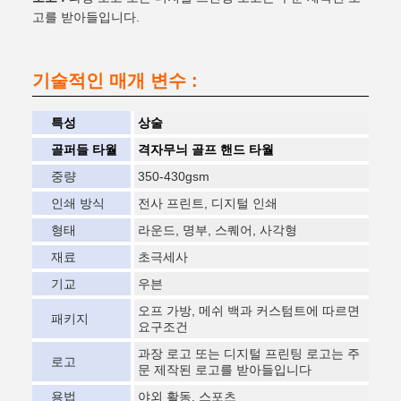
고를 받아들입니다.
기술적인 매개 변수 :
특성
상술
골퍼들 타월
격자무늬 골프 핸드 타월
중량
350-430gsm
인쇄 방식
전사 프린트, 디지털 인쇄
형태
라운드, 명부, 스퀘어, 사각형
재료
초극세사
기교
우븐
오프 가방, 메쉬 백과 커스텀트에 따르면
패키지
요구조건
과장 로고 또는 디지털 프린팅 로고는 주
로고
문 제작된 로고를 받아들입니다
용법
야외 활동, 스포츠