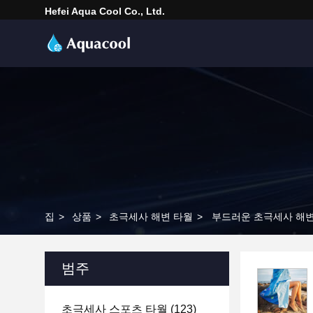
Hefei Aqua Cool Co., Ltd.
집
>
상품
>
초극세사 해변 타월
>
부드러운 초극세사 해변
범주
초극세사 스포츠 타월
(123)