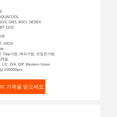
국
AQUACOOL
GS, GRS, BSCI, SEDEX
BT-1102
용어
: 100개
le
: Opp가방, 메쉬가방, 조임끈가방
-25일
L/C, D/A, D/P, Western Union
 100000pcs
의 가격을 얻으세요