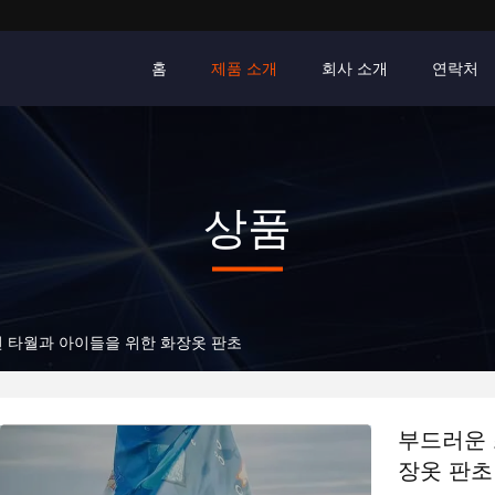
홈
제품 소개
회사 소개
연락처
상품
 타월과 아이들을 위한 화장옷 판초
부드러운 
장옷 판초