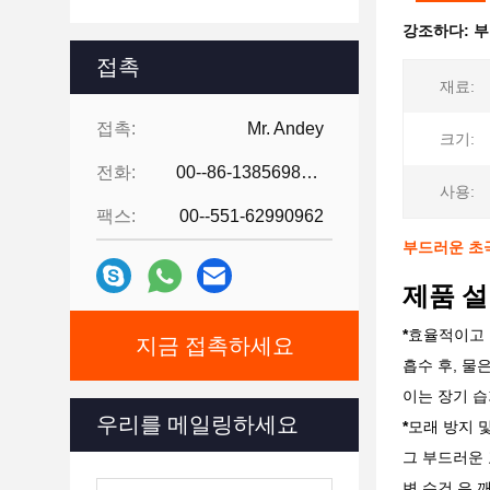
강조하다:
부
접촉
재료:
접촉:
Mr. Andey
크기:
전화:
00--86-13856986218
사용:
팩스:
00--551-62990962
부드러운 초
제품 설
*
효율적이고 
지금 접촉하세요
흡수 후, 물
이는 장기 습
우리를 메일링하세요
*
모래 방지 및
그 부드러운 
변 수건 은 