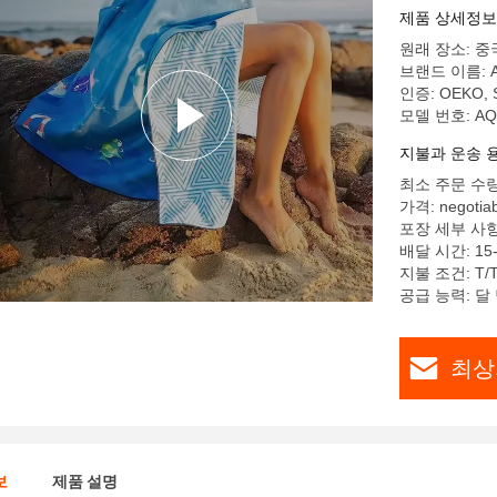
제품 상세정보
원래 장소: 중
브랜드 이름: 
인증: OEKO, S
모델 번호: AQ
지불과 운송 
최소 주문 수량
가격: negotiab
포장 세부 사항
배달 시간: 15
지불 조건: T/T, 
공급 능력: 달 당
최상
보
제품 설명