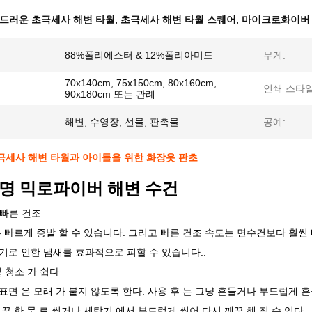
드러운 초극세사 해변 타월
,
초극세사 해변 타월 스퀘어
,
마이크로화이버 
88%폴리에스터 & 12%폴리아미드
무게:
70x140cm, 75x150cm, 80x160cm,
인쇄 스타일
90x180cm 또는 관례
해변, 수영장, 선물, 판촉물...
공예:
극세사 해변 타월과 아이들을 위한 화장옷 판초
명 믹로파이버 해변 수건
빠른 건조
은 빠르게 증발 할 수 있습니다. 그리고 빠른 건조 속도는 면수건보다 훨씬 
기로 인한 냄새를 효과적으로 피할 수 있습니다..
 청소 가 쉽다
표면 은 모래 가 붙지 않도록 한다. 사용 후 는 그냥 흔들거나 부드럽게 
깨끗 한 물 로 씻거나 세탁기 에서 부드럽게 씻어 다시 깨끗 해 질 수 있다.