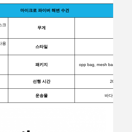
마이크로 파이버 해변 수건
스크
무게
140-30
사용
스타일
고체, 
패키지
opp bag, mesh bag, draw
선행 시간
20-25일 (
운송물
바다, 공기, 