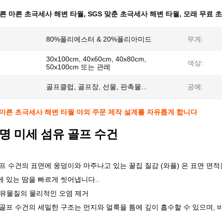
른 마른 초극세사 해변 타월
,
SGS 맞춘 초극세사 해변 타월
,
모래 무료 
80%폴리에스터 & 20%폴리아미드
무게:
30x100cm, 40x60cm, 40x80cm,
색상:
50x100cm 또는 관례
골프클럽, 골프장, 선물, 판촉물...
공예:
마른 초극세사 해변 타월 야외 주문 제작 설계를 자유롭게 합니다
명 미세 섬유 골프 수건
프 수건의 표면에 웅덩이와 마주나고 있는 꿀집 질감 (와플) 은 표면 
 있는 땀을 빠르게 씻어냅니다..
유물질의 물리적인 오염 제거
골프 수건의 세밀한 구조는 먼지와 얼룩을 틈에 깊이 흡수할 수 있으며, 