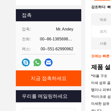
강조하다:
빠
접촉
재료:
접촉:
Mr. Andey
크기:
전화:
00--86-13856986218
사용:
팩스:
00--551-62990962
모래는 빠른 
제품 설
*
와플 구조
지금 접촉하세요
미세 섬유 골
탭이나 피부에
우리를 메일링하세요
*
마이크로 섬
미세한 섬유 
습니다.