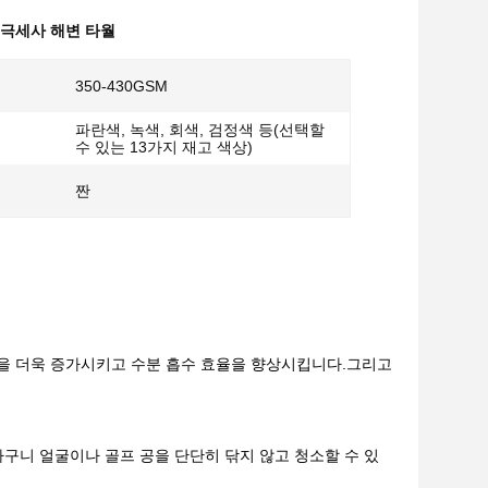
초극세사 해변 타월
350-430GSM
파란색, 녹색, 회색, 검정색 등(선택할
수 있는 13가지 재고 색상)
짠
면적을 더욱 증가시키고 수분 흡수 효율을 향상시킵니다.그리고
바구니 얼굴이나 골프 공을 단단히 닦지 않고 청소할 수 있