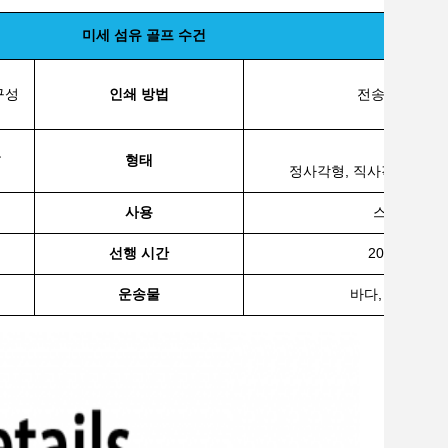
미세 섬유 골프 수건
구성
인쇄 방법
전송 인쇄, 디
미니
고
형태
정사각형, 직사각형, 삼중 
사용
스포츠, 선물
선행 시간
20-25일 (량
운송물
바다, 공기, 익