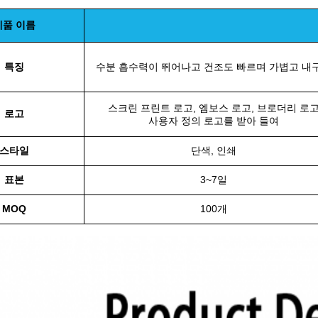
제품 이름
특징
수분 흡수력이 뛰어나고 건조도 빠르며 가볍고 내
스크린 프린트 로고, 엠보스 로고, 브로더리 로
로고
사용자 정의 로고를 받아 들여
스타일
단색, 인쇄
표본
3~7일
MOQ
100개