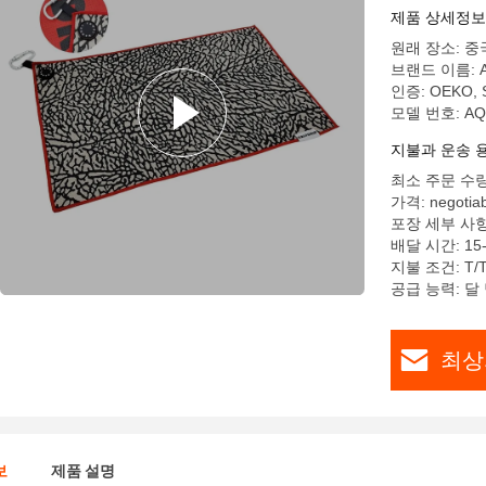
제품 상세정보
원래 장소: 중
브랜드 이름: 
인증: OEKO, S
모델 번호: AQ
지불과 운송 
최소 주문 수량
가격: negotiab
포장 세부 사항
배달 시간: 15
지불 조건: T/T
공급 능력: 달 당
최상
보
제품 설명