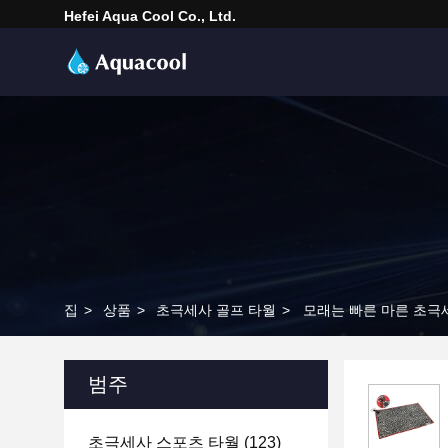
Hefei Aqua Cool Co., Ltd.
집
>
상품
>
초극세사 골프 타월
>
모래는 빠른 마른 초극
범주
초극세사 스포츠 타월
(123)