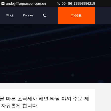
andey@aquacool.com.cn
00--86-13856986218
행사
따옴표
Korean
른 마른 초극세사 해변 타월 야외 주문 제
 자유롭게 합니다