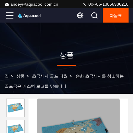
andey@aquacool.com.cn
00--86-13856986218
따옴표
상품
집
>
상품
>
초극세사 골프 타월
>
승화 초극세사를 청소하는
골프공은 커스텀 로고를 닦습니다