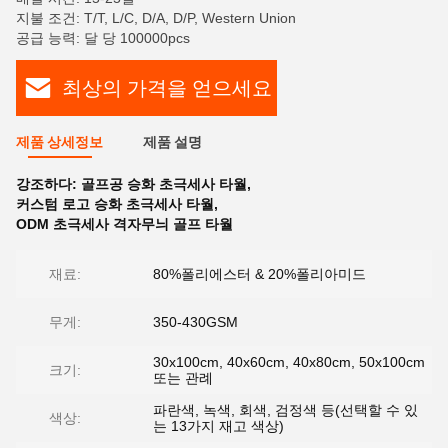
지불 조건: T/T, L/C, D/A, D/P, Western Union
공급 능력: 달 당 100000pcs
최상의 가격을 얻으세요
제품 상세정보
제품 설명
강조하다:
골프공 승화 초극세사 타월
,
커스텀 로고 승화 초극세사 타월
,
ODM 초극세사 격자무늬 골프 타월
재료:
80%폴리에스터 & 20%폴리아미드
무게:
350-430GSM
30x100cm, 40x60cm, 40x80cm, 50x100cm
크기:
또는 관례
파란색, 녹색, 회색, 검정색 등(선택할 수 있
색상:
는 13가지 재고 색상)