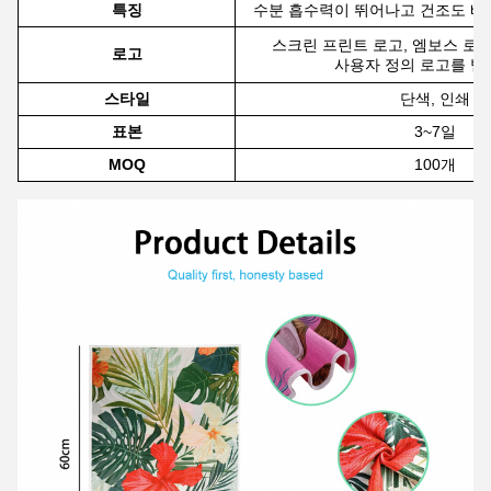
특징
수분 흡수력이 뛰어나고 건조도 빠
스크린 프린트 로고, 엠보스 로고
로고
사용자 정의 로고를 받
스타일
단색, 인쇄
표본
3~7일
MOQ
100개