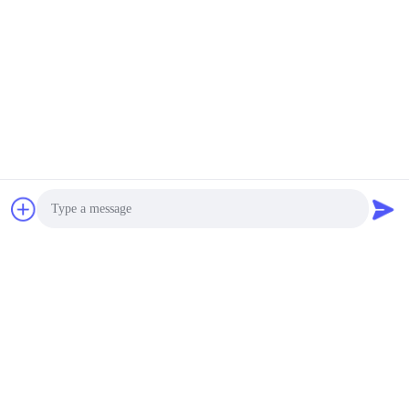
선택용 직물
미세 섬유 골프
수건
Photo
Video Call
Audio Call