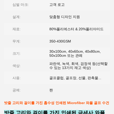
심벌 마크:
고객 로고
설계:
맞춤형 디자인 지원
재료:
80%폴리에스터 & 20%폴리아미드
무게:
350-430GSM
30x100cm, 40x60cm, 40x80cm,
크기:
50x100cm 또는 관례
파란색, 녹색, 회색, 검정색 등(선택할
색상:
수 있는 13가지 재고 색상)
사용:
골프클럽, 골프장, 선물, 판촉물...
공예:
짠
밧줄 고리와 걸이를 가진 흡수성 인쇄된 Microfiber 와플 골프 수건
밧줄 고리와 걸이를 가진 인쇄된 극세사 와플