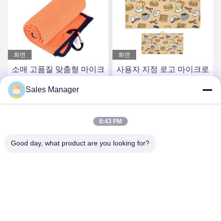
화면
화면
 마이크
사용자 지정 로고 마이크로
큰 골프 투어 수건 자석 
건 세
섬유 재활용 폴리에스테르
춤형 마이크로 섬유 스
Sales Manager
와플러 엮기 골프 체육관
골프 낚시 수건
수건
얻으세요
최상의 가격을 얻으세요
최상의 가격을 얻으
8:43 PM
Good day, what product are you looking for?
Hefei Aqua Cool Co., Ltd.
andey@aquacool.com.cn