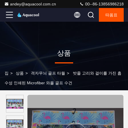
andey@aquacool.com.cn
00--86-13856986218
따옴표
상품
집
>
상품
>
격자무늬 골프 타월
>
밧줄 고리와 걸이를 가진 흡
수성 인쇄된 Microfiber 와플 골프 수건