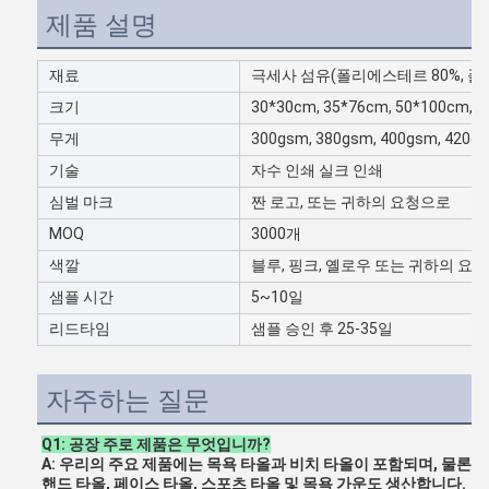
제품 설명
재료
극세사 섬유(폴리에스테르 80%, 폴리
크기
30*30cm, 35*76cm, 50*100c
무게
300gsm, 380gsm, 400gsm, 420g
기술
자수 인쇄 실크 인쇄
심벌 마크
짠 로고, 또는 귀하의 요청으로
MOQ
3000개
색깔
블루, 핑크, 옐로우 또는 귀하의 요
샘플 시간
5~10일
리드타임
샘플 승인 후 25-35일
자주하는 질문
Q1: 공장 주로 제품은 무엇입니까?
A: 우리의 주요 제품에는 목욕 타올과 비치 타올이 포함되며, 물론 
핸드 타올, 페이스 타올, 스포츠 타올 및 목욕 가운도 생산합니다.