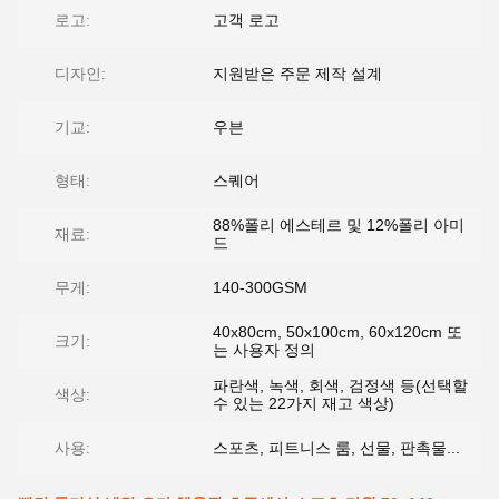
로고:
고객 로고
디자인:
지원받은 주문 제작 설계
기교:
우븐
형태:
스퀘어
88%폴리 에스테르 및 12%폴리 아미
재료:
드
무게:
140-300GSM
40x80cm, 50x100cm, 60x120cm 또
크기:
는 사용자 정의
파란색, 녹색, 회색, 검정색 등(선택할
색상:
수 있는 22가지 재고 색상)
사용:
스포츠, 피트니스 룸, 선물, 판촉물...