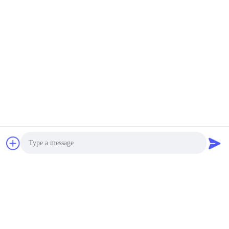
화면
화면
맞춤형 사이즈 사마귀 빠른
빠른 건조 흡수 미크로 섬
건조 해변 사마귀 땀 릴리
유 스포츠 수건 체육관 수
체육관 스포츠 수건 로고와
건 기계 세탁
체육관
요
최상의 가격을 얻으세요
최상의 가격을 얻으세요
Hefei Aqua Cool Co., Ltd.
andey@aquacool.com.cn
Photo
00--86-13856986218
Video Call