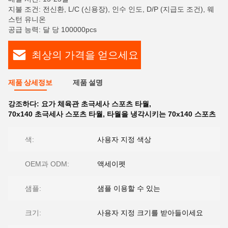
지불 조건: 전신환, L/C (신용장), 인수 인도, D/P (지급도 조건), 웨
스턴 유니온
공급 능력: 달 당 100000pcs
최상의 가격을 얻으세요
제품 상세정보
제품 설명
강조하다:
요가 체육관 초극세사 스포츠 타월
,
70x140 초극세사 스포츠 타월
,
타월을 냉각시키는 70x140 스포츠
색:
사용자 지정 색상
OEM과 ODM:
액세이펫
샘플:
샘플 이용할 수 있는
크기:
사용자 지정 크기를 받아들이세요