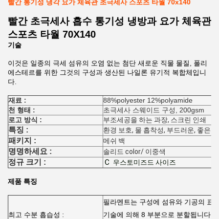
빨간 통기성 냉각 요가 체육관 초극세사 스포츠 타월 70x140
빨간 초극세사 흡수 통기성 냉방과 요가 체육관
스포츠 타월 70X140
기술
이것은 일종의 극세 섬유의 오염 없는 첨단 새로운 직물 물질, 폴리
에스테르를 위한 그것의 구성과 생산된 나일론 유기적 복합체입니
다.
재료 :
88%polyester 12%polyamide
천 형태 :
초극세사 스웨이드 구성, 200gsm
로고 방식 :
부조세공을 하는 과장, 스크린 인쇄
특징 :
환경 보호, 물 흡착성, 부드러운, 좋은 투
패키지 :
메쉬 백
명명하세요 :
솔리드 color/ 이중색
Ｃ
정규 크기 :
우스토미즈드 사이즈
제품 특징
필라멘트는 구성에 섬유와 기공의 표
최고 수분 흡습성 :
기술에 의해 8 부분으로 분할됩니다.
물