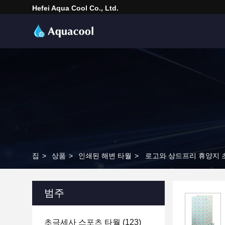
Hefei Aqua Cool Co., Ltd.
집
>
상품
>
인쇄된 해변 타월
>
로고와 상드프리 휴양지 
범주
초극세사 스포츠 타월
(123)