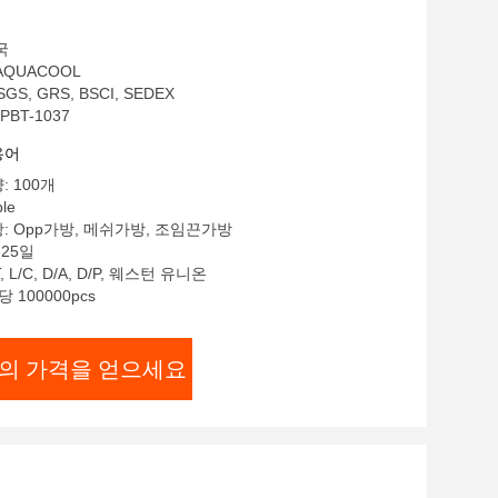
국
AQUACOOL
GS, GRS, BSCI, SEDEX
PBT-1037
용어
: 100개
le
: Opp가방, 메쉬가방, 조임끈가방
-25일
, L/C, D/A, D/P, 웨스턴 유니온
 100000pcs
의 가격을 얻으세요