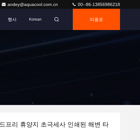
andey@aquacool.com.cn
00--86-13856986218
행사
따옴표
Korean
드프리 휴양지 초극세사 인쇄된 해변 타