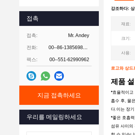
강조하다:
상
접촉
재료:
접촉:
Mr. Andey
크기:
전화:
00--86-13856986218
사용:
팩스:
00--551-62990962
로고와 상드
제품 설
*
효율적이고 
지금 접촉하세요
흡수 후, 물
다.이는 장기
우리를 메일링하세요
*
좋은 호흡력
섬유 사이의 
할 수 있습니다