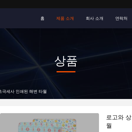
홈
제품 소개
회사 소개
연락처
상품
초극세사 인쇄된 해변 타월
로고와 상
월