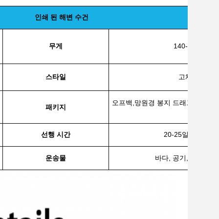
인쇄 된 해변 수건
무게
140-300GSM
스타일
고체, 인쇄
오프백,
망원경 봉지
드래그 스트링
패키지
의
선행 시간
20-25일 (량에 따
운송물
바다, 공기, 익스프레