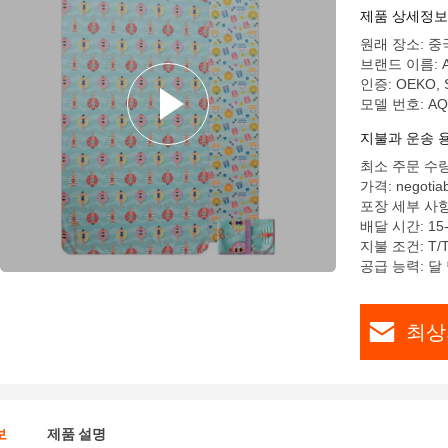
제품 상세정보
원래 장소: 중
브랜드 이름: 
인증: OEKO, S
모델 번호: AQ
지불과 운송 
최소 주문 수량
가격: negotiab
포장 세부 사항
배달 시간: 15
지불 조건: T/T
공급 능력: 달 당
최상
보
제품 설명