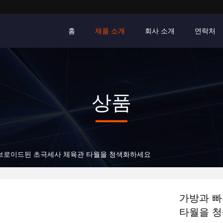
홈
제품 소개
회사 소개
연락처
상품
엠브로이드된 초극세사 체육관 타월을 청색화하세요
가방과 빠
타월을 