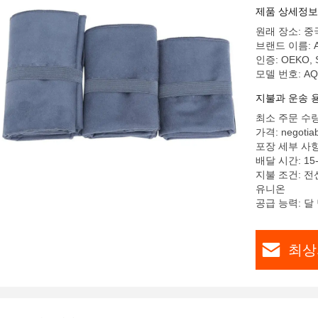
제품 상세정보
원래 장소: 중
브랜드 이름: 
인증: OEKO, S
모델 번호: AQ
지불과 운송 
최소 주문 수량
가격: negotiab
포장 세부 사항:
배달 시간: 15
지불 조건: 전신
유니온
공급 능력: 달 당
최상