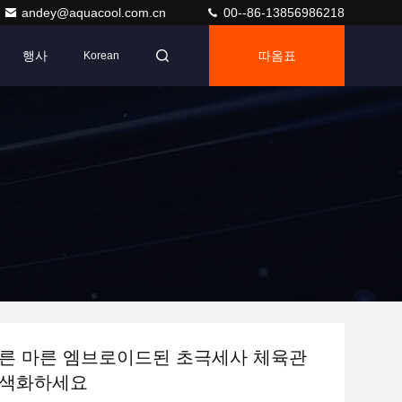
andey@aquacool.com.cn
00--86-13856986218
행사
따옴표
Korean
른 마른 엠브로이드된 초극세사 체육관
청색화하세요