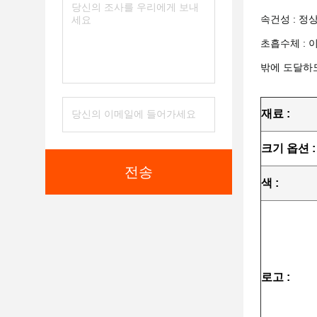
속건성 : 정
초흡수체 : 
밖에 도달하도
재료 :
크기 옵션 :
전송
색 :
로고 :