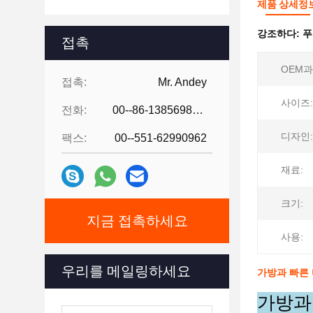
제품 상세정
강조하다:
푸
접촉
OEM과
접촉:
Mr. Andey
사이즈:
전화:
00--86-13856986218
디자인:
팩스:
00--551-62990962
재료:
크기:
지금 접촉하세요
사용:
우리를 메일링하세요
가방과 빠른
가방과