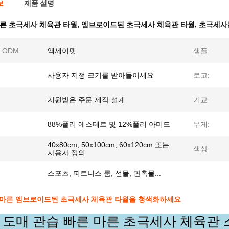
보
제품 설명
른 초극세사 체육관 타월
,
엠브로이드된 초극세사 체육관 타월
,
초극세사
 ODM:
액세이펫
샘플:
사용자 지정 크기를 받아들이세요
로고:
지원받은 주문 제작 설계
기교:
88%폴리 에스테르 및 12%폴리 아미드
무게:
40x80cm, 50x100cm, 60x120cm 또는
색상:
사용자 정의
스포츠, 피트니스 룸, 선물, 판촉물...
 마른 엠브로이드된 초극세사 체육관 타월을 청색화하세요
 도매 관습 빠른 마른 초극세사 체육관 