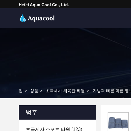
Hefei Aqua Cool Co., Ltd.
집
>
상품
>
초극세사 체육관 타월
>
가방과 빠른 마른 
범주
초극세사 스포츠 타월
(123)