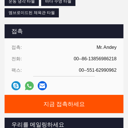
운동 냉각 타월
바다 수영 타월
엠브로이드된 체육관 타월
접촉
접촉:
Mr. Andey
전화:
00--86-13856986218
팩스:
00--551-62990962
지금 접촉하세요
우리를 메일링하세요