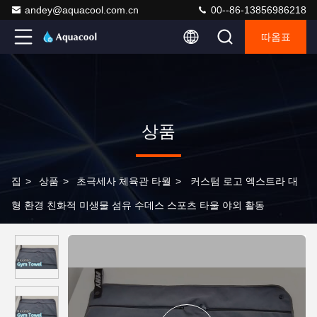
andey@aquacool.com.cn
00--86-13856986218
따옴표
상품
집
>
상품
>
초극세사 체육관 타월
>
커스텀 로고 엑스트라 대
형 환경 친화적 미생물 섬유 수데스 스포츠 타울 야외 활동