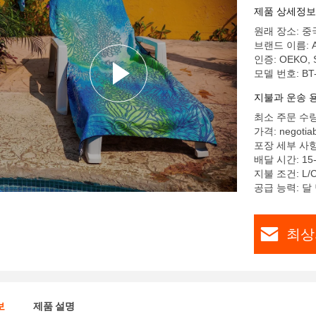
제품 상세정보
원래 장소: 중
브랜드 이름: 
인증: OEKO, S
모델 번호: BT
지불과 운송 
최소 주문 수량:
가격: negotiab
포장 세부 사항:
배달 시간: 15
지불 조건: L/C
공급 능력: 달 당
최상
보
제품 설명