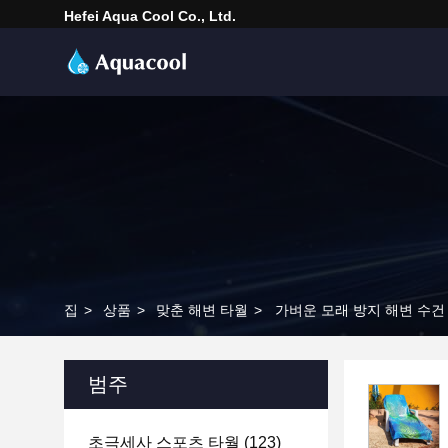
Hefei Aqua Cool Co., Ltd.
집
>
상품
>
맞춘 해변 타월
>
가벼운 모래 방지 해변 수건
범주
초극세사 스포츠 타월
(123)