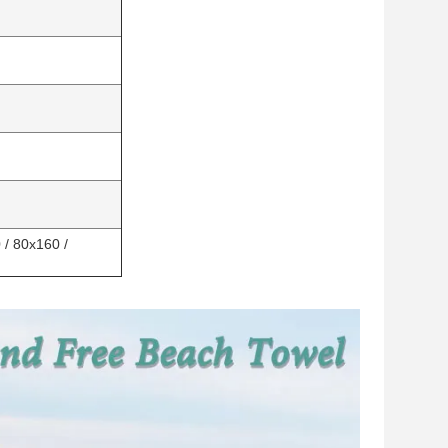
.
 / 80x160 /