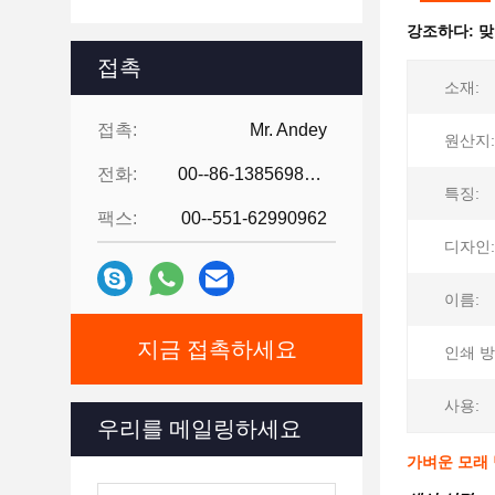
강조하다:
맞
접촉
소재:
접촉:
Mr. Andey
원산지:
전화:
00--86-13856986218
특징:
팩스:
00--551-62990962
디자인:
이름:
지금 접촉하세요
인쇄 방
사용:
우리를 메일링하세요
가벼운 모래 