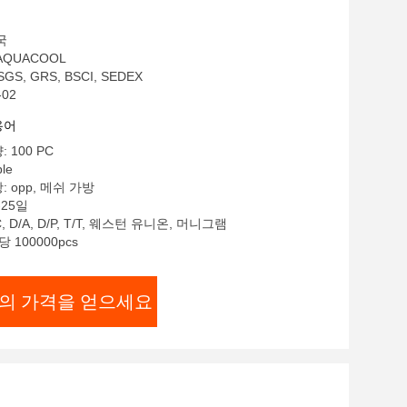
국
AQUACOOL
GS, GRS, BSCI, SEDEX
-02
용어
 100 PC
le
 opp, 메쉬 가방
-25일
, D/A, D/P, T/T, 웨스턴 유니온, 머니그램
 100000pcs
의 가격을 얻으세요